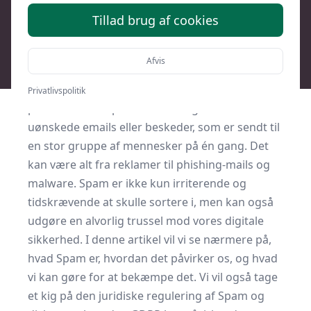
Understøttet af AI
Tillad brug af cookies
Spam er en af de største udfordringer, når det
kommer til digital kommunikation og sikkerhed.
Afvis
De fleste af os er bekendt med begrebet, men
hvad er Spam egentlig, og hvorfor er det så
Privatlivspolitik
problematisk? Spam er en betegnelse for
uønskede emails eller beskeder, som er sendt til
en stor gruppe af mennesker på én gang. Det
kan være alt fra reklamer til phishing-mails og
malware. Spam er ikke kun irriterende og
tidskrævende at skulle sortere i, men kan også
udgøre en alvorlig trussel mod vores digitale
sikkerhed. I denne artikel vil vi se nærmere på,
hvad Spam er, hvordan det påvirker os, og hvad
vi kan gøre for at bekæmpe det. Vi vil også tage
et kig på den juridiske regulering af Spam og